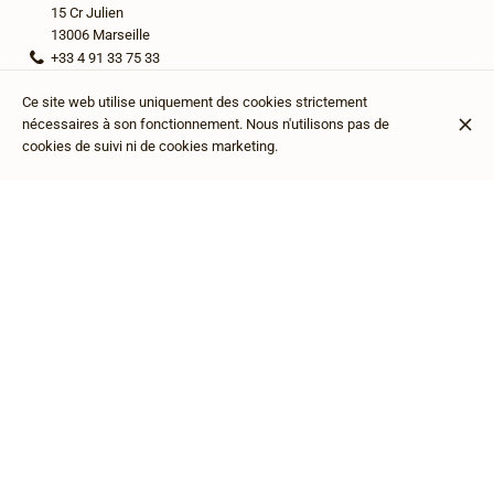
15 Cr Julien
13006 Marseille
+33 4 91 33 75 33
Contacter
Ce site web utilise uniquement des cookies strictement
nécessaires à son fonctionnement. Nous n'utilisons pas de
cookies de suivi ni de cookies marketing.
Cash
Mastercard
Visa
Accès personnes à mobilité réduite
Idéal pour les familles
"DÉCOUVREZ LES SAVEURS AUTHENTIQUES DE
LA CÔTE D'IVOIRE AU RESTAURANT IVOIRE CHEZ
MAMA AFRICA À MARSEILLE
Vous pouvez commander
COMMANDER